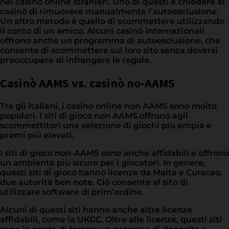
nei casinò online stranieri. Uno di questi è chiedere al
casinò di rimuovere manualmente l’autoesclusione.
Un altro metodo è quello di scommettere utilizzando
il conto di un amico. Alcuni casinò internazionali
offrono anche un programma di autoesclusione, che
consente di scommettere sul loro sito senza doversi
preoccupare di infrangere le regole.
Casinò AAMS vs. casinò no-AAMS
Tra gli italiani, i casinò online non AAMS sono molto
popolari. I siti di gioco non AAMS offrono agli
scommettitori una selezione di giochi più ampia e
premi più elevati.
I siti di gioco non-AAMS sono anche affidabili e offrono
un ambiente più sicuro per i giocatori. In genere,
questi siti di gioco hanno licenze da Malta e Curacao,
due autorità ben note. Ciò consente al sito di
utilizzare software di prim’ordine.
Alcuni di questi siti hanno anche altre licenze
affidabili, come la UKGC. Oltre alle licenze, questi siti