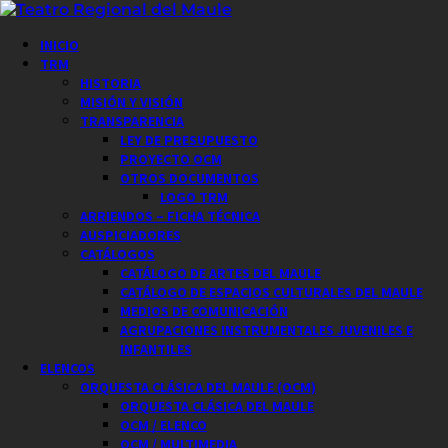
Saltar
al
Menú
INICIO
contenido
principal
TRM
HISTORIA
MISIÓN Y VISIÓN
TRANSPARENCIA
LEY DE PRESUPUESTO
PROYECTO OCM
OTROS DOCUMENTOS
LOGO TRM
ARRIENDOS – FICHA TÉCNICA
AUSPICIADORES
CATÁLOGOS
CATÁLOGO DE ARTES DEL MAULE
CATÁLOGO DE ESPACIOS CULTURALES DEL MAULE
MEDIOS DE COMUNICACIÓN
AGRUPACIONES INSTRUMENTALES JUVENILES E
INFANTILES
ELENCOS
ORQUESTA CLÁSICA DEL MAULE (OCM)
ORQUESTA CLÁSICA DEL MAULE
OCM / ELENCO
OCM / MULTIMEDIA