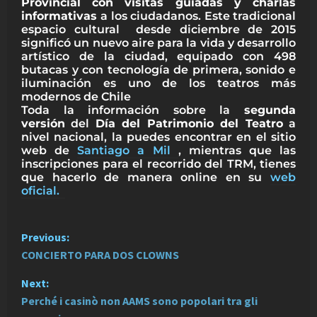
Provincial con visitas guiadas y charlas
informativas
a los ciudadanos. Este tradicional
espacio cultural desde diciembre de 2015
significó un nuevo aire para la vida y desarrollo
artístico de la ciudad, equipado con 498
butacas y con tecnología de primera, sonido e
iluminación es uno de los teatros más
modernos de Chile
Toda la información sobre la
segunda
versión
del
Día del Patrimonio del Teatro
a
nivel nacional, la puedes encontrar en el sitio
web de
Santiago a Mil
, mientras que las
inscripciones para el recorrido del TRM, tienes
que hacerlo de manera online en su
web
oficial.
P
Previous:
CONCIERTO PARA DOS CLOWNS
o
Next:
s
Perché i casinò non AAMS sono popolari tra gli