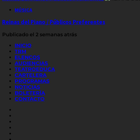
MÚSICA
Reinas del Piano / Públicos Preferentes
Publicado el 2 semanas atrás
INICIO
TRM
ELENCOS
AUDIENCIAS
TEATROEDUCA
CARTELERA
PROGRAMAS
NOTICIAS
BOLETERÍA
CONTACTO
FACEBOOK
INSTAGRAM
YOUTUBE
X
TWITTER
FLICKR
LINKED