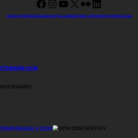
Facebook
Instagram
YouTube
X
Flickr
LinkedIn
MÚSICA
TEATRO
DANZA
OCM
TALLERES
STAND UP
EVENTOS ESPECIALES
EXTENSIÓN OCM
E TEMPORADA V OCM