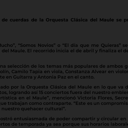
de cuerdas de la Orquesta Clásica del Maule se pr
cho”, “Somos Novios” o “El día que me Quieras” s
del Maule. El recorrido inicia el de abril y finaliza e
una selección de los temas más populares de ambos g
violín, Camilo Tapia en viola, Constanza Alvear en vio
e en Guitarra y Antonia Paz en el canto.
zado por la Orquesta Clásica del Maule en lo que va
os, logrando así 15 conciertos fuera del nuestro emble
tística en el Maule”, mencionó Victoria Flores, Secre
 que trabajan como contraparte. “Este es un compromis
 nuestro quehacer cultural”.
mostró entusiasmada de poder compartir y circular en 
ertos de temporada ya sea porque sus horarios laborale