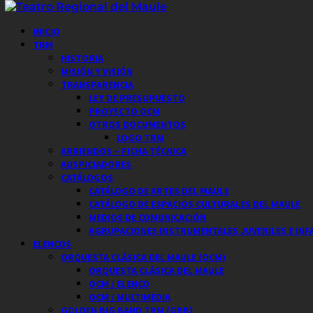
Saltar
al
Menú
INICIO
contenido
principal
TRM
HISTORIA
MISIÓN Y VISIÓN
TRANSPARENCIA
LEY DE PRESUPUESTO
PROYECTO OCM
OTROS DOCUMENTOS
LOGO TRM
ARRIENDOS – FICHA TÉCNICA
AUSPICIADORES
CATÁLOGOS
CATÁLOGO DE ARTES DEL MAULE
CATÁLOGO DE ESPACIOS CULTURALES DEL MAULE
MEDIOS DE COMUNICACIÓN
AGRUPACIONES INSTRUMENTALES JUVENILES E INF
ELENCOS
ORQUESTA CLÁSICA DEL MAULE (OCM)
ORQUESTA CLÁSICA DEL MAULE
OCM / ELENCO
OCM / MULTIMEDIA
GOLDEN BIG BAND TRM (GBB)