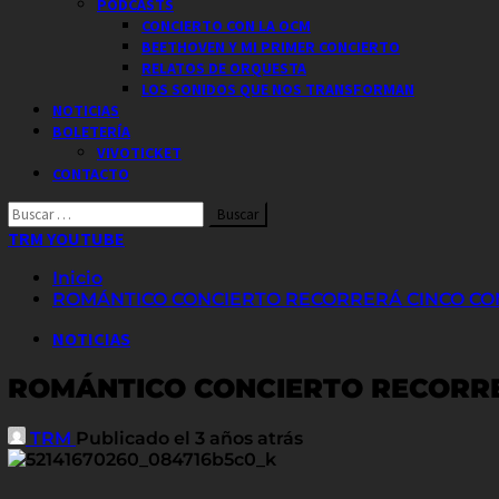
PODCASTS
CONCIERTO CON LA OCM
BEETHOVEN Y MI PRIMER CONCIERTO
RELATOS DE ORQUESTA
LOS SONIDOS QUE NOS TRANSFORMAN
NOTICIAS
BOLETERÍA
VIVOTICKET
CONTACTO
Buscar
por:
TRM YOUTUBE
Inicio
ROMÁNTICO CONCIERTO RECORRERÁ CINCO C
NOTICIAS
ROMÁNTICO CONCIERTO RECORR
TRM
Publicado el 3 años atrás