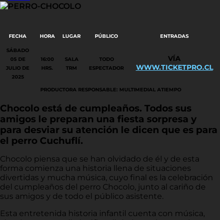
FECHA
HORA
LUGAR
PÚBLICO
ENTRADAS
SÁBADO
VÍA
05 DE
16:00
SALA
TODO
WWW.TICKETPRO.CL
JULIO DE
HRS.
TRM
ESPECTADOR
2025
PRODUCTORA RESPONSABLE: MULTIMEDIAL ATIEMPO
Chocolo está de cumpleaños. Todos sus
amigos le preparan una fiesta sorpresa y
para desviar su atención le dicen que es para
el perro Cuchuflí.
Chocolo piensa que se han olvidado de él y de esta
forma comienza una historia llena de situaciones
divertidas y mucha música, cuyo final es la celebración
del cumpleaños del perro Chocolo, junto al cariño de
sus amigos y de todo el público asistente.
Esta entretenida historia infantil cuenta con música,