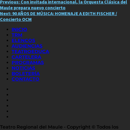
Post
Previous:
Con invitada internacional, la Orquesta Clásica del
Maule prepara nuevo concierto
navigation
Next:
90 AÑOS DE MÚSICA: HOMENAJE A EDITH FISCHER /
Concierto OCM
INICIO
TRM
ELENCOS
AUDIENCIAS
TEATROEDUCA
CARTELERA
PROGRAMAS
NOTICIAS
BOLETERÍA
CONTACTO
FACEBOOK
INSTAGRAM
YOUTUBE
X
TWITTER
FLICKR
LINKED
IN
Teatro Regional del Maule - Copyright © Todos los