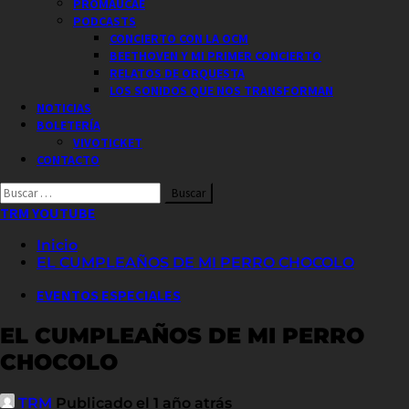
PROMAUCAE
PODCASTS
CONCIERTO CON LA OCM
BEETHOVEN Y MI PRIMER CONCIERTO
RELATOS DE ORQUESTA
LOS SONIDOS QUE NOS TRANSFORMAN
NOTICIAS
BOLETERÍA
VIVOTICKET
CONTACTO
Buscar
por:
TRM YOUTUBE
Inicio
EL CUMPLEAÑOS DE MI PERRO CHOCOLO
EVENTOS ESPECIALES
EL CUMPLEAÑOS DE MI PERRO
CHOCOLO
TRM
Publicado el 1 año atrás