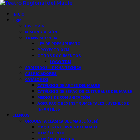
Saltar
al
Menú
INICIO
contenido
principal
TRM
HISTORIA
MISIÓN Y VISIÓN
TRANSPARENCIA
LEY DE PRESUPUESTO
PROYECTO OCM
OTROS DOCUMENTOS
LOGO TRM
ARRIENDOS – FICHA TÉCNICA
AUSPICIADORES
CATÁLOGOS
CATÁLOGO DE ARTES DEL MAULE
CATÁLOGO DE ESPACIOS CULTURALES DEL MAULE
MEDIOS DE COMUNICACIÓN
AGRUPACIONES INSTRUMENTALES JUVENILES E
INFANTILES
ELENCOS
ORQUESTA CLÁSICA DEL MAULE (OCM)
ORQUESTA CLÁSICA DEL MAULE
OCM / ELENCO
OCM / MULTIMEDIA