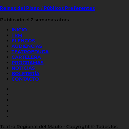
Reinas del Piano / Públicos Preferentes
Publicado el 2 semanas atrás
INICIO
TRM
ELENCOS
AUDIENCIAS
TEATROEDUCA
CARTELERA
PROGRAMAS
NOTICIAS
BOLETERÍA
CONTACTO
FACEBOOK
INSTAGRAM
YOUTUBE
X
TWITTER
FLICKR
LINKED
IN
Teatro Regional del Maule - Copyright © Todos los