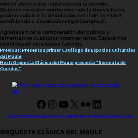
correo electrónico registrado en la compra.
Quienes no estén conformes con la nueva fecha
podrán solicitar la devolución total de su ticket
escribiendo a devoluciones@ticketpro.cl.
Agradecemos la comprensión del público y
lamentamos cualquier inconveniente. Esperamos
recibirles en esta nueva función.
Post
Previous:
Presentan primer Catálogo de Espacios Culturales
del Maule
navigation
Next:
Orquesta Clásica del Maule presenta “Serenata de
Cuerdas”
Facebook
Instagram
YouTube
X
Flickr
LinkedIn
MÚSICA
TEATRO
DANZA
OCM
TALLERES
STAND UP
EVENTOS ESPECIALES
ORQUESTA CLÁSICA DEL MAULE