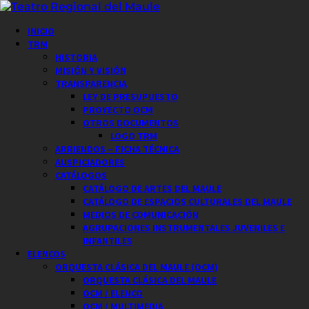
Saltar
al
Menú
INICIO
contenido
principal
TRM
HISTORIA
MISIÓN Y VISIÓN
TRANSPARENCIA
LEY DE PRESUPUESTO
PROYECTO OCM
OTROS DOCUMENTOS
LOGO TRM
ARRIENDOS – FICHA TÉCNICA
AUSPICIADORES
CATÁLOGOS
CATÁLOGO DE ARTES DEL MAULE
CATÁLOGO DE ESPACIOS CULTURALES DEL MAULE
MEDIOS DE COMUNICACIÓN
AGRUPACIONES INSTRUMENTALES JUVENILES E
INFANTILES
ELENCOS
ORQUESTA CLÁSICA DEL MAULE (OCM)
ORQUESTA CLÁSICA DEL MAULE
OCM / ELENCO
OCM / MULTIMEDIA