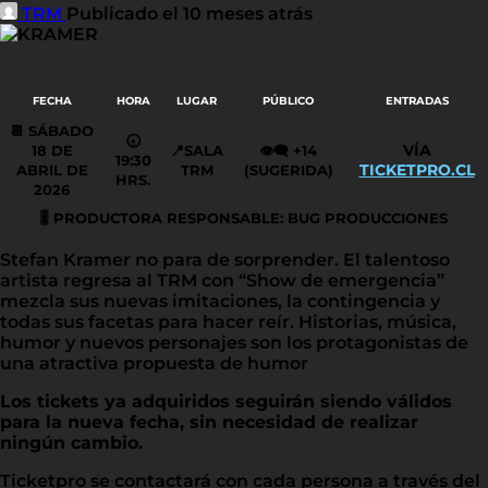
TRM
Publicado el 10 meses atrás
FECHA
HORA
LUGAR
PÚBLICO
ENTRADAS
📆 SÁBADO
🕣
VÍA
18 DE
📍
SALA
👁️‍🗨️
+14
19:30
TICKETPRO.CL
ABRIL DE
TRM
(SUGERIDA)
HRS.
2026
🎚️
PRODUCTORA RESPONSABLE: BUG PRODUCCIONES
Stefan Kramer no para de sorprender. El talentoso
artista regresa al TRM con “Show de emergencia”
mezcla sus nuevas imitaciones, la contingencia y
todas sus facetas para hacer reír. Historias, música,
humor y nuevos personajes son los protagonistas de
una atractiva propuesta de humor
Los tickets ya adquiridos seguirán siendo válidos
para la nueva fecha, sin necesidad de realizar
ningún cambio.
Ticketpro se contactará con cada persona a través del