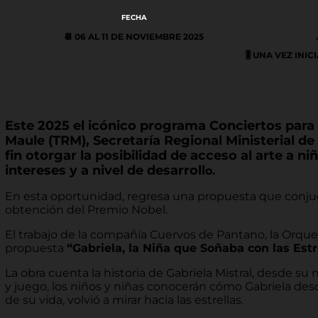
FECHA
📆 06 AL 11 DE NOVIEMBRE
2025
🎚️ UNA VEZ IN
Este 2025 el icónico programa Conciertos para N
Maule (TRM), Secretaría Regional Ministerial de 
fin otorgar la posibilidad de acceso al arte a n
intereses y a nivel de desarroll
o.
En esta oportunidad, regresa una propuesta que conjuga m
obtención del Premio Nobel.
El trabajo de la compañía Cuervos de Pantano, la Orques
propuesta
“Gabriela, la Niña que Soñaba con las Estr
La obra cuenta la historia de Gabriela Mistral, desde su 
y juego, los niños y niñas conocerán cómo Gabriela descu
de su vida, volvió a mirar hacia las estrellas.