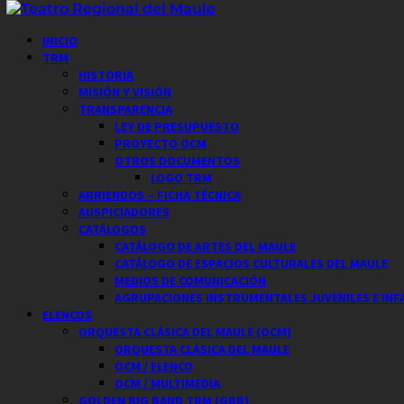
Saltar
al
Menú
INICIO
contenido
principal
TRM
HISTORIA
MISIÓN Y VISIÓN
TRANSPARENCIA
LEY DE PRESUPUESTO
PROYECTO OCM
OTROS DOCUMENTOS
LOGO TRM
ARRIENDOS – FICHA TÉCNICA
AUSPICIADORES
CATÁLOGOS
CATÁLOGO DE ARTES DEL MAULE
CATÁLOGO DE ESPACIOS CULTURALES DEL MAULE
MEDIOS DE COMUNICACIÓN
AGRUPACIONES INSTRUMENTALES JUVENILES E INF
ELENCOS
ORQUESTA CLÁSICA DEL MAULE (OCM)
ORQUESTA CLÁSICA DEL MAULE
OCM / ELENCO
OCM / MULTIMEDIA
GOLDEN BIG BAND TRM (GBB)