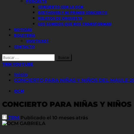
PODCASTS
CONCIERTO CON LA OCM
BEETHOVEN Y MI PRIMER CONCIERTO
RELATOS DE ORQUESTA
LOS SONIDOS QUE NOS TRANSFORMAN
NOTICIAS
BOLETERÍA
VIVOTICKET
CONTACTO
Buscar
por:
TRM YOUTUBE
Inicio
CONCIERTO PARA NIÑAS Y NIÑOS DEL MAULE 2
OCM
CONCIERTO PARA NIÑAS Y NIÑOS
TRM
Publicado el 10 meses atrás