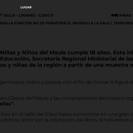
LUGAR
📍 TALCA – LINARES – CURICÓ
👁️‍🗨️
NIÑAS 
ICIADA LA FUNCIÓN NO SE PERMITIRÁ EL INGRESO A LA SALA / TEMPOR
iñas y Niños del Maule cumple 18 años. Esta ini
Educación, Secretaría Regional Ministerial de la
iños y niñas de la región a partir de una muestra 
úsica, teatro y poesía, con el fin de honrar la figura de
ta Clásica del Maule y las composiciones del músico regio
ellas”.
niñez en el Valle del Elqui hasta convertirse en una gran 
brió su amor por la educación, los libros, la naturaleza y