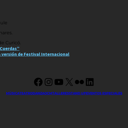
aule
nares.
de Curicó.
 Cuerdas”
a versión de Festival Internacional
Facebook
Instagram
YouTube
X
Flickr
LinkedIn
MÚSICA
TEATRO
DANZA
OCM
TALLERES
STAND UP
EVENTOS ESPECIALES