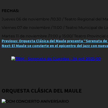
FECHAS:
Jueves 06 de noviembre /10:30 / Teatro Regional del M
Viernes 07 de noviembre / 11:00 / Teatro Municipal de Li
Martes 11 de noviembre /11:00 y 15:00/ Teatro Provincial 
Post
Previous:
Orquesta Clásica del Maule presenta “Serenata de
Next:
El Maule se convierte en el epicentro del jazz con nuev
navigation
ORQUESTA CLÁSICA DEL MAULE