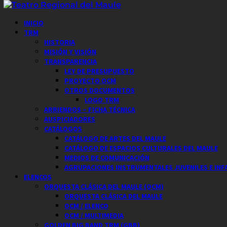
Saltar
al
Menú
INICIO
contenido
principal
TRM
HISTORIA
MISIÓN Y VISIÓN
TRANSPARENCIA
LEY DE PRESUPUESTO
PROYECTO OCM
OTROS DOCUMENTOS
LOGO TRM
ARRIENDOS – FICHA TÉCNICA
AUSPICIADORES
CATÁLOGOS
CATÁLOGO DE ARTES DEL MAULE
CATÁLOGO DE ESPACIOS CULTURALES DEL MAULE
MEDIOS DE COMUNICACIÓN
AGRUPACIONES INSTRUMENTALES JUVENILES E INF
ELENCOS
ORQUESTA CLÁSICA DEL MAULE (OCM)
ORQUESTA CLÁSICA DEL MAULE
OCM / ELENCO
OCM / MULTIMEDIA
GOLDEN BIG BAND TRM (GBB)