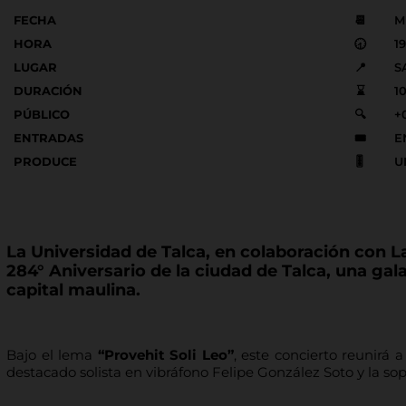
FECHA
📆
M
HORA
🕣
1
LUGAR
📍
S
DURACIÓN
⌛
1
PÚBLICO
🔍
+
ENTRADAS
🎟️
E
PRODUCE
🎚️
U
La Universidad de Talca, en colaboración con La
284° Aniversario de la ciudad de Talca, una gal
capital maulina.
Bajo el lema
“Provehit Soli Leo”
, este concierto reunirá 
destacado solista en vibráfono Felipe González Soto y la sopr