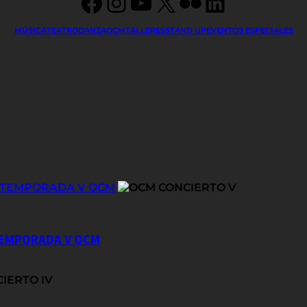
Facebook
Instagram
YouTube
X
Flickr
LinkedIn
MÚSICA
TEATRO
DANZA
OCM
TALLERES
STAND UP
EVENTOS ESPECIALES
E TEMPORADA V OCM
 TEMPORADA V OCM