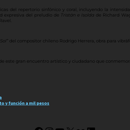
s del repertorio sinfónico y coral, incluyendo la intensid
d expresiva del preludio de
Tristán e Isolda
de Richard Wag
Ravel.
 Sol”
del compositor chileno Rodrigo Herrera, obra para vibráf
de este gran encuentro artístico y ciudadano que conmemora
a
to y función a mil pesos