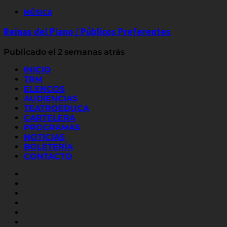
MÚSICA
Reinas del Piano / Públicos Preferentes
Publicado el 2 semanas atrás
INICIO
TRM
ELENCOS
AUDIENCIAS
TEATROEDUCA
CARTELERA
PROGRAMAS
NOTICIAS
BOLETERÍA
CONTACTO
FACEBOOK
INSTAGRAM
YOUTUBE
X
TWITTER
FLICKR
LINKED