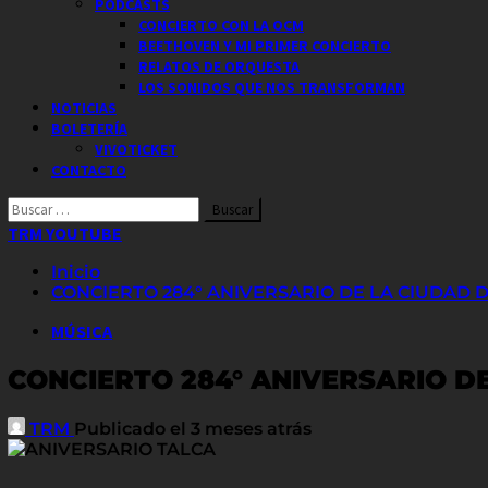
PODCASTS
CONCIERTO CON LA OCM
BEETHOVEN Y MI PRIMER CONCIERTO
RELATOS DE ORQUESTA
LOS SONIDOS QUE NOS TRANSFORMAN
NOTICIAS
BOLETERÍA
VIVOTICKET
CONTACTO
Buscar
por:
TRM YOUTUBE
Inicio
CONCIERTO 284° ANIVERSARIO DE LA CIUDAD 
MÚSICA
CONCIERTO 284° ANIVERSARIO D
TRM
Publicado el 3 meses atrás