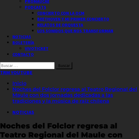
PROMAUCAE
PODCASTS
CONCIERTO CON LA OCM
BEETHOVEN Y MI PRIMER CONCIERTO
RELATOS DE ORQUESTA
LOS SONIDOS QUE NOS TRANSFORMAN
NOTICIAS
BOLETERÍA
VIVOTICKET
CONTACTO
Buscar
por:
TRM YOUTUBE
Inicio
Noches del Folclor regresa al Teatro Regional del
Maule con dos jornadas dedicadas a las
tradiciones y la música de raíz chilena
NOTICIAS
Noches del Folclor regresa al
Teatro Regional del Maule con