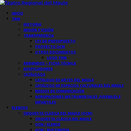
Saltar
al
Menú
INICIO
contenido
principal
TRM
HISTORIA
MISIÓN Y VISIÓN
TRANSPARENCIA
LEY DE PRESUPUESTO
PROYECTO OCM
OTROS DOCUMENTOS
LOGO TRM
ARRIENDOS – FICHA TÉCNICA
AUSPICIADORES
CATÁLOGOS
CATÁLOGO DE ARTES DEL MAULE
CATÁLOGO DE ESPACIOS CULTURALES DEL MAULE
MEDIOS DE COMUNICACIÓN
AGRUPACIONES INSTRUMENTALES JUVENILES E
INFANTILES
ELENCOS
ORQUESTA CLÁSICA DEL MAULE (OCM)
ORQUESTA CLÁSICA DEL MAULE
OCM / ELENCO
OCM / MULTIMEDIA