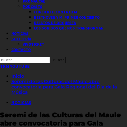
PROMAUCAE
PODCASTS
CONCIERTO CON LA OCM
BEETHOVEN Y MI PRIMER CONCIERTO
RELATOS DE ORQUESTA
LOS SONIDOS QUE NOS TRANSFORMAN
NOTICIAS
BOLETERÍA
VIVOTICKET
CONTACTO
Buscar
por:
TRM YOUTUBE
Inicio
Seremi de las Culturas del Maule abre
convocatoria para Gala Regional del Día de la
Música
NOTICIAS
Seremi de las Culturas del Maule
abre convocatoria para Gala