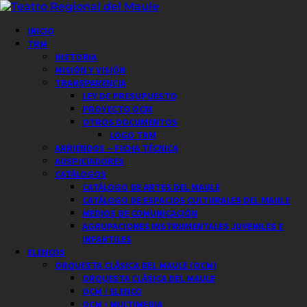
Saltar
al
Menú
INICIO
contenido
principal
TRM
HISTORIA
MISIÓN Y VISIÓN
TRANSPARENCIA
LEY DE PRESUPUESTO
PROYECTO OCM
OTROS DOCUMENTOS
LOGO TRM
ARRIENDOS – FICHA TÉCNICA
AUSPICIADORES
CATÁLOGOS
CATÁLOGO DE ARTES DEL MAULE
CATÁLOGO DE ESPACIOS CULTURALES DEL MAULE
MEDIOS DE COMUNICACIÓN
AGRUPACIONES INSTRUMENTALES JUVENILES E
INFANTILES
ELENCOS
ORQUESTA CLÁSICA DEL MAULE (OCM)
ORQUESTA CLÁSICA DEL MAULE
OCM / ELENCO
OCM / MULTIMEDIA