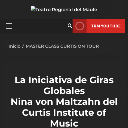
Saltar
al
contenido
TRM YOUTUBE
Menú
principal
Inicio
MASTER CLASS CURTIS ON TOUR
La Iniciativa de Giras
Globales
Nina von Maltzahn del
Curtis Institute of
Music