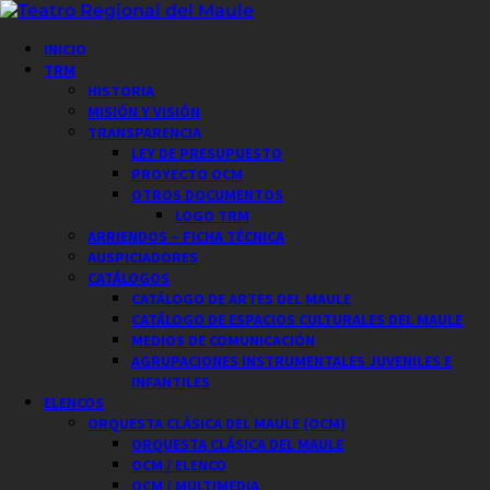
Saltar
al
Menú
INICIO
contenido
principal
TRM
HISTORIA
MISIÓN Y VISIÓN
TRANSPARENCIA
LEY DE PRESUPUESTO
PROYECTO OCM
OTROS DOCUMENTOS
LOGO TRM
ARRIENDOS – FICHA TÉCNICA
AUSPICIADORES
CATÁLOGOS
CATÁLOGO DE ARTES DEL MAULE
CATÁLOGO DE ESPACIOS CULTURALES DEL MAULE
MEDIOS DE COMUNICACIÓN
AGRUPACIONES INSTRUMENTALES JUVENILES E
INFANTILES
ELENCOS
ORQUESTA CLÁSICA DEL MAULE (OCM)
ORQUESTA CLÁSICA DEL MAULE
OCM / ELENCO
OCM / MULTIMEDIA