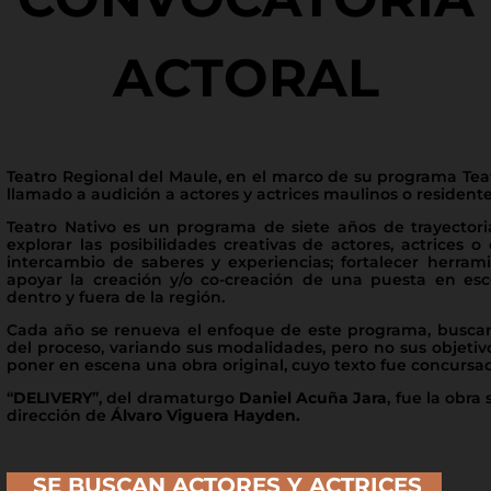
ACTORAL
Teatro Regional del Maule, en el marco de su programa Teat
llamado a audición a actores y actrices maulinos o residente
Teatro Nativo es un programa de siete años de trayectori
explorar las posibilidades creativas de actores, actrices o
intercambio de saberes y experiencias; fortalecer herrami
apoyar la creación y/o co-creación de una puesta en esc
dentro y fuera de la región.
Cada año se renueva el enfoque de este programa, buscan
del proceso, variando sus modalidades, pero no sus objetiv
poner en escena una obra original, cuyo texto fue concursad
“
DELIVERY
”, del dramaturgo
Daniel Acuña Jara
, fue la obra
dirección de
Álvaro Viguera Hayden.
SE BUSCAN ACTORES Y ACTRICES