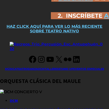
2. INSCRÍBETE
A
HAZ CLICK AQUÍ PARA VER LO MÁS RECIENTE
SOBRE TEATRO NATIVO
Facebook
Instagram
YouTube
X
Flickr
LinkedIn
MÚSICA
TEATRO
DANZA
OCM
TALLERES
STAND UP
EVENTOS ESPECIALES
ORQUESTA CLÁSICA DEL MAULE
OCM