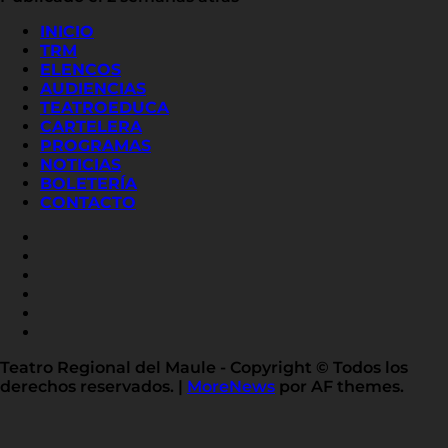
INICIO
TRM
ELENCOS
AUDIENCIAS
TEATROEDUCA
CARTELERA
PROGRAMAS
NOTICIAS
BOLETERÍA
CONTACTO
FACEBOOK
INSTAGRAM
YOUTUBE
X
TWITTER
FLICKR
LINKED
IN
Teatro Regional del Maule - Copyright © Todos los
derechos reservados.
|
MoreNews
por AF themes.