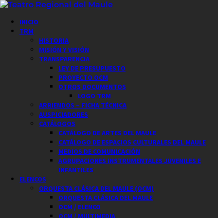
Saltar
al
Menú
INICIO
contenido
principal
TRM
HISTORIA
MISIÓN Y VISIÓN
TRANSPARENCIA
LEY DE PRESUPUESTO
PROYECTO OCM
OTROS DOCUMENTOS
LOGO TRM
ARRIENDOS – FICHA TÉCNICA
AUSPICIADORES
CATÁLOGOS
CATÁLOGO DE ARTES DEL MAULE
CATÁLOGO DE ESPACIOS CULTURALES DEL MAULE
MEDIOS DE COMUNICACIÓN
AGRUPACIONES INSTRUMENTALES JUVENILES E
INFANTILES
ELENCOS
ORQUESTA CLÁSICA DEL MAULE (OCM)
ORQUESTA CLÁSICA DEL MAULE
OCM / ELENCO
OCM / MULTIMEDIA