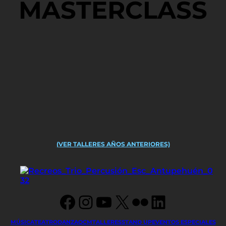
MASTERCLASS
(VER TALLERES AÑOS ANTERIORES)
Facebook
Instagram
YouTube
X
Flickr
LinkedIn
MÚSICA
TEATRO
DANZA
OCM
TALLERES
STAND UP
EVENTOS ESPECIALES