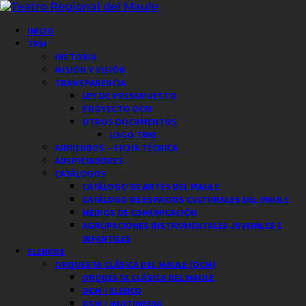
Saltar
al
Menú
INICIO
contenido
principal
TRM
HISTORIA
MISIÓN Y VISIÓN
TRANSPARENCIA
LEY DE PRESUPUESTO
PROYECTO OCM
OTROS DOCUMENTOS
LOGO TRM
ARRIENDOS – FICHA TÉCNICA
AUSPICIADORES
CATÁLOGOS
CATÁLOGO DE ARTES DEL MAULE
CATÁLOGO DE ESPACIOS CULTURALES DEL MAULE
MEDIOS DE COMUNICACIÓN
AGRUPACIONES INSTRUMENTALES JUVENILES E
INFANTILES
ELENCOS
ORQUESTA CLÁSICA DEL MAULE (OCM)
ORQUESTA CLÁSICA DEL MAULE
OCM / ELENCO
OCM / MULTIMEDIA