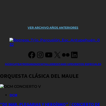
VER ARCHIVO AÑOS ANTERIORES
Facebook
Instagram
YouTube
X
Flickr
LinkedIn
MÚSICA
TEATRO
DANZA
OCM
TALLERES
STAND UP
EVENTOS ESPECIALES
ORQUESTA CLÁSICA DEL MAULE
OCM
“DE MAR, PLEGARIAS Y HEROÍSMO” / CONCIERTO DE