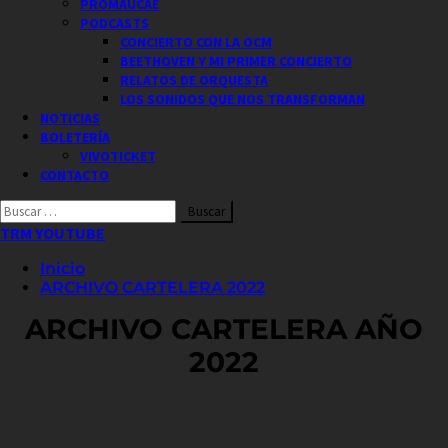
PROMAUCAE
PODCASTS
CONCIERTO CON LA OCM
BEETHOVEN Y MI PRIMER CONCIERTO
RELATOS DE ORQUESTA
LOS SONIDOS QUE NOS TRANSFORMAN
NOTICIAS
BOLETERÍA
VIVOTICKET
CONTACTO
Buscar
por:
TRM YOUTUBE
Inicio
ARCHIVO CARTELERA 2022
ARCHIVO CARTELERA AÑO
2022